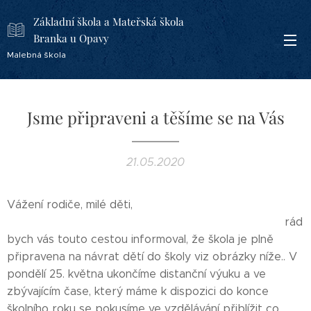
Základní škola a Mateřská škola
Branka u Opavy
Malebná škola
Jsme připraveni a těšíme se na Vás
21.05.2020
Vážení rodiče, milé děti,
rád
bych vás touto cestou informoval, že škola je plně
připravena na návrat dětí do školy viz obrázky níže.. V
pondělí 25. května ukončíme distanční výuku a ve
zbývajícím čase, který máme k dispozici do konce
školního roku se pokusíme ve vzdělávání přiblížit co