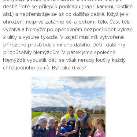
dešti? Poté se přilepí k podkladu (např. kameni, rostlině
atd.) a nepřemísťuje se až do dalšího deště. Když je v
ohrožení, nejprve zatáhne oči a potom i tělo. Část těla
vyčnívá a hlemýžď po opětovném bezpečí opět vyleze
z ulity a vysune tykadla. V zajetí musí mít vytvořené
přirozené prostředí, a mnoho dalšího. Děti i další hry
přizpůsobily hlemýžďům. V pátek jsme společně
hlemýždě vypustili, děti se však nerady loučily, každý
chtěl jednoho domů. Byl také u vás?