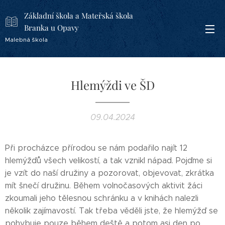
Základní škola a Mateřská škola
Branka u Opavy
Malebná škola
Hlemýždi ve ŠD
09.04.2024
Při procházce přírodou se nám podařilo najít 12
hlemýžďů všech velikostí, a tak vznikl nápad. Pojďme si
je vzít do naší družiny a pozorovat, objevovat, zkrátka
mít šnečí družinu. Během volnočasových aktivit žáci
zkoumali jeho tělesnou schránku a v knihách nalezli
několik zajímavostí. Tak třeba věděli jste, že hlemýžď se
pohybuje pouze během deště a potom asi den po