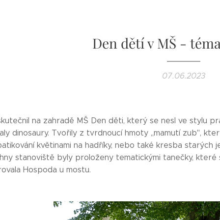
Den dětí v MŠ - té
07.06.2023
skutečnil na zahradě MŠ Den děti, který se nesl ve stylu pr
daly dinosaury. Tvořily z tvrdnoucí hmoty ,,mamutí zub", kte
 batikování květinami na hadříky, nebo také kresba starých
ny stanoviště byly proloženy tematickými tanečky, které si
rovala Hospoda u mostu.