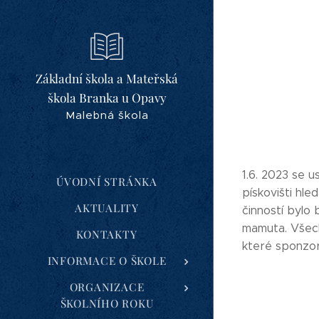
Základní škola a Mateřská
škola Branka u Opavy
Malebná škola
1.6. 2023 se u
ÚVODNÍ STRÁNKA
pískovišti hle
AKTUALITY
činností bylo
mamuta. Všech
KONTAKTY
které sponzo
INFORMACE O ŠKOLE
ORGANIZACE
ŠKOLNÍHO ROKU