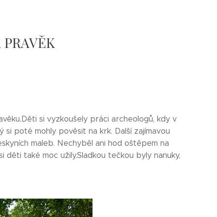
ma PRAVĚK
avěku.Děti si vyzkoušely práci archeologů, kdy v
rý si poté mohly pověsit na krk. Další zajímavou
 jeskyních maleb. Nechyběl ani hod oštěpem na
 děti také moc užily.Sladkou tečkou byly nanuky,