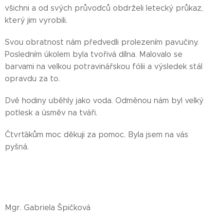
všichni a od svých průvodců obdrželi letecký průkaz,
který jim vyrobili.
Svou obratnost nám předvedli prolezením pavučiny.
Posledním úkolem byla tvořivá dílna. Malovalo se
barvami na velkou potravinářskou fólii a výsledek stál
opravdu za to.
Dvě hodiny uběhly jako voda. Odměnou nám byl velký
potlesk a úsměv na tváři.
Čtvrťákům moc děkuji za pomoc. Byla jsem na vás
pyšná.
Mgr. Gabriela Špičková