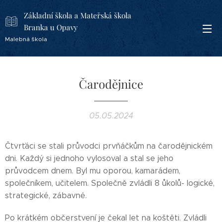
Základní škola a Mateřská škola
Branka u Opavy
Malebná škola
Čarodějnice
05.05.2024
Čtvrťáci se stali průvodci prvňáčkům na čarodějnickém
dni. Každý si jednoho vylosoval a stal se jeho
průvodcem dnem. Byl mu oporou, kamarádem,
společníkem, učitelem. Společně zvládli 8 ůkolů- logické,
strategické, zábavné.
Po krátkém občerstvení je čekal let na koštěti. Zvládli