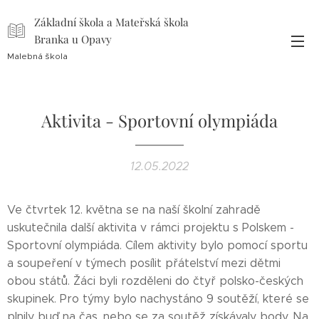
Základní škola a Mateřská škola
Branka u Opavy
Malebná škola
Aktivita - Sportovní olympiáda
12.05.2022
Ve čtvrtek 12. května se na naší školní zahradě
uskutečnila další aktivita v rámci projektu s Polskem -
Sportovní olympiáda. Cílem aktivity bylo pomocí sportu
a soupeření v týmech posílit přátelství mezi dětmi
obou států. Žáci byli rozděleni do čtyř polsko-českých
skupinek. Pro týmy bylo nachystáno 9 soutěží, které se
plnily buď na čas, nebo se za soutěž získávaly body. Na