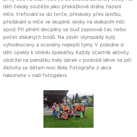
děti čekaly soutěže jako překážková dráha, házení
míče, trefování se do terče, přeskoky přes lavičku,
předávání si míče ve skupině, skoky na skákacím míči
apod. Při plnění disciplíny se buď zapisoval čas, nebo
počet získaných bodů. Na závěr olympiády byly
vyhodnoceny a oceněny nejlepší týmy. V poledne si
děti opekly k obědu špekáčky. Každý účastník aktivity
obdržel na památku malý dárek v podobě láhve na pití.
Aktivita se dětem moc líbila. Fotografie z akce
naleznete v naší fotogalerii.