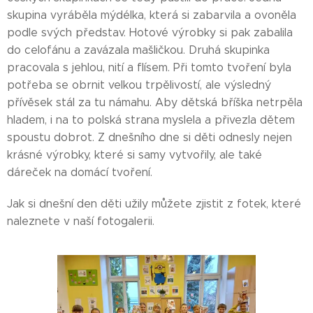
skupina vyráběla mýdélka, která si zabarvila a ovoněla
podle svých představ. Hotové výrobky si pak zabalila
do celofánu a zavázala mašličkou. Druhá skupinka
pracovala s jehlou, nití a flísem. Při tomto tvoření byla
potřeba se obrnit velkou trpělivostí, ale výsledný
přívěsek stál za tu námahu. Aby dětská bříška netrpěla
hladem, i na to polská strana myslela a přivezla dětem
spoustu dobrot. Z dnešního dne si děti odnesly nejen
krásné výrobky, které si samy vytvořily, ale také
dáreček na domácí tvoření.
Jak si dnešní den děti užily můžete zjistit z fotek, které
naleznete v naší fotogalerii.