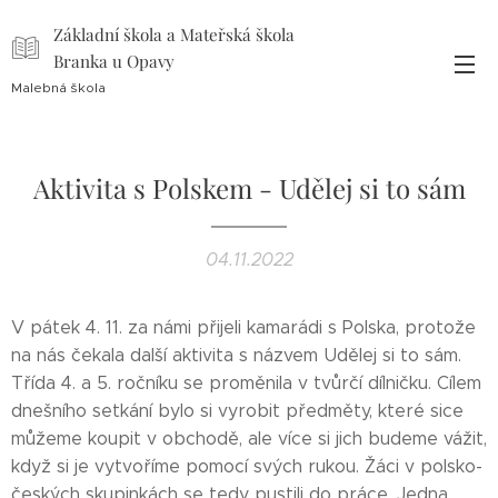
Základní škola a Mateřská škola
Branka u Opavy
Malebná škola
Aktivita s Polskem - Udělej si to sám
04.11.2022
V pátek 4. 11. za námi přijeli kamarádi s Polska, protože
na nás čekala další aktivita s názvem Udělej si to sám.
Třída 4. a 5. ročníku se proměnila v tvůrčí dílničku. Cílem
dnešního setkání bylo si vyrobit předměty, které sice
můžeme koupit v obchodě, ale více si jich budeme vážit,
když si je vytvoříme pomocí svých rukou. Žáci v polsko-
českých skupinkách se tedy pustili do práce. Jedna